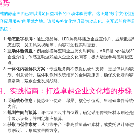
趋势
纯的静态画面已难以满足日益增长的互动体验需求。这正是“数字文化创
容应用服务”的用武之地。该服务将文化墙升级为动态化、交互式的数字
系统：
动态数字标牌
：通过液晶屏、LED屏循环播放企业宣传片、业绩数据
态图表、员工风采视频等，内容可远程实时更新。
互动体验装置
：例如触摸屏查询企业历史时间轴，AR扫描logo呈现3
企业介绍，体感互动游戏融入企业文化问答，极大增强参与感与记忆
点。
一体化内容解决方案
：专业服务商不仅提供硬件支持，更提供从内容
划、创意设计、媒体制作到系统维护的全周期服务，确保文化墙内容
换常新，紧跟企业发展战略。
四、实践指南：打造卓越企业文化墙的步骤
明确核心信息
：提炼企业使命、愿景、核心价值观、里程碑事件等核
内容。
规划空间与预算
：评估墙面尺寸与位置，确定采用传统板材印刷还是
字显示设备，并制定相应预算。
获取与创作素材
：从可靠平台下载高质量基础素材，或委托设计师进
原创设计，形成效果图方案。