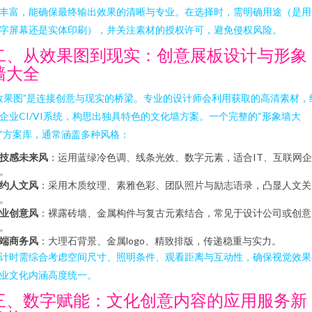
丰富，能确保最终输出效果的清晰与专业。在选择时，需明确用途（是用
字屏幕还是实体印刷），并关注素材的授权许可，避免侵权风险。
二、从效果图到现实：创意展板设计与形象
墙大全
效果图”是连接创意与现实的桥梁。专业的设计师会利用获取的高清素材，
企业CI/VI系统，构思出独具特色的文化墙方案。一个完整的“形象墙大
”方案库，通常涵盖多种风格：
技感未来风
：运用蓝绿冷色调、线条光效、数字元素，适合IT、互联网企
。
约人文风
：采用木质纹理、素雅色彩、团队照片与励志语录，凸显人文关
。
业创意风
：裸露砖墙、金属构件与复古元素结合，常见于设计公司或创意
。
端商务风
：大理石背景、金属logo、精致排版，传递稳重与实力。
计时需综合考虑空间尺寸、照明条件、观看距离与互动性，确保视觉效果
业文化内涵高度统一。
三、数字赋能：文化创意内容的应用服务新